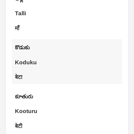
Talli
माँ
కొడుకు
Koduku
बेटा
కూతురు
Kooturu
बेटी