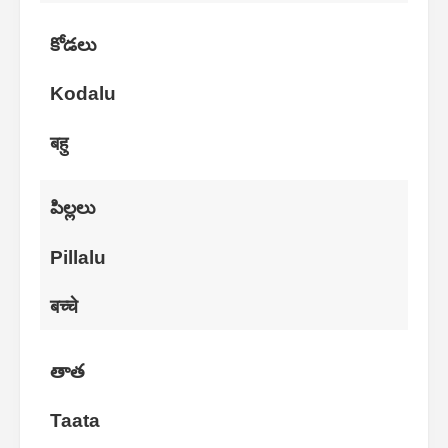
కోడలు
Kodalu
बहु
పిల్లలు
Pillalu
बच्चे
తాత
Taata