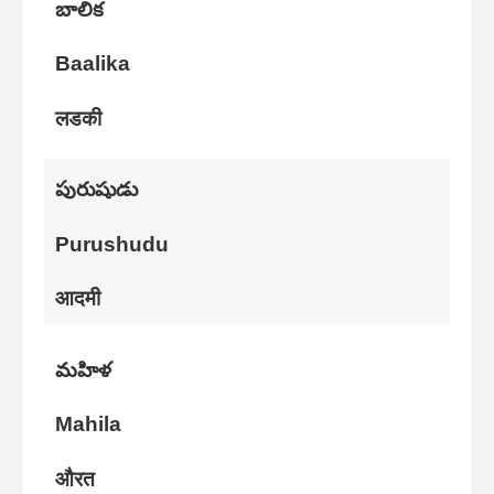
బాలిక
Baalika
लडकी
పురుషుడు
Purushudu
आदमी
మహిళ
Mahila
औरत