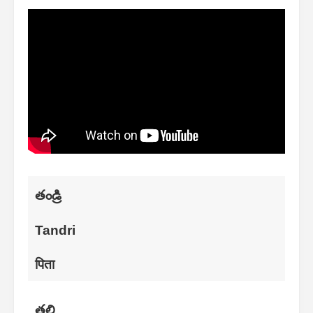
తండ్రి
Tandri
पिता
తల్లి