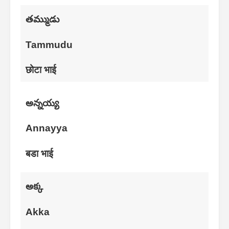
తమ్ముడు
Tammudu
छोटा भाई
అన్నయ్య
Annayya
बडा भाई
అక్క
Akka