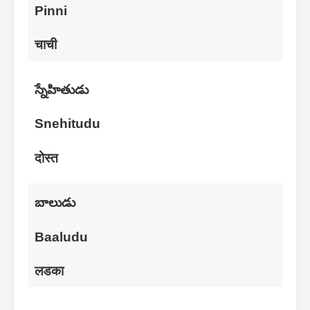
Pinni
चाची
స్నేహితుడు
Snehitudu
दोस्त
బాలుడు
Baaludu
लडका