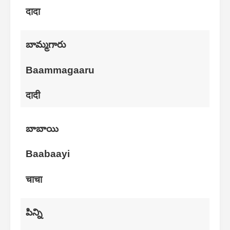
दादा
బామ్మగారు
Baammagaaru
दादी
బాబాయి
Baabaayi
चाचा
పిన్ని