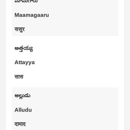
మామగారు
Maamagaaru
ससुर
అత్తయ్య
Attayya
सास
అల్లుడు
Alludu
दामाद