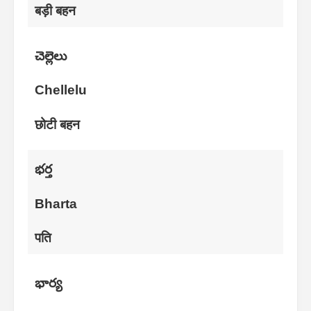
बड़ी बहन
చెల్లెలు
Chellelu
छोटी बहन
భర్త
Bharta
पति
భార్య