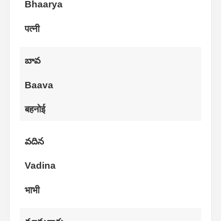
Bhaarya
पत्नी
బావ
Baava
बहनोई
వదిన
Vadina
भाभी