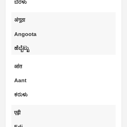
ಬೆರಳು
अंगूठा
Angoota
ಹೆಬ್ಬೆಟ್ಟು
आंत
Aant
ಕರುಳು
एढ़ी
Edi