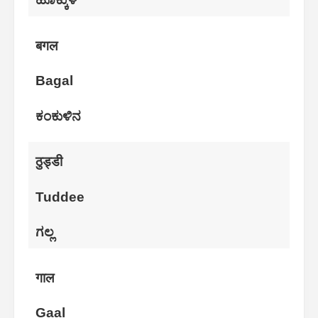
बगल
Bagal
ಕಂಕುಳಿನ
ठुड्डी
Tuddee
ಗಲ್ಲ
गाल
Gaal