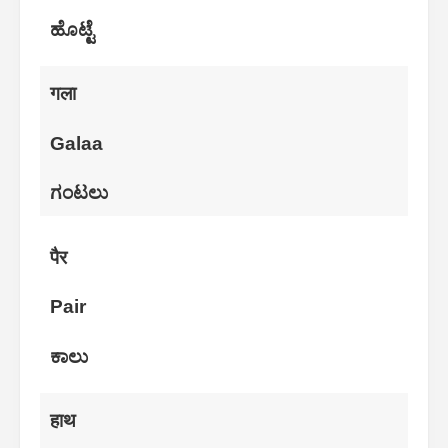
ಹೊಟ್ಟೆ
गला
Galaa
ಗಂಟಲು
पैर
Pair
ಕಾಲು
हाथ