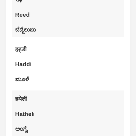
Reed
ಬೆನ್ನೆಲುಬು
हड्डी
Haddi
ಮೂಳೆ
हथेली
Hatheli
ಅಂಗೈ