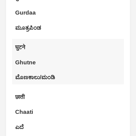
Gurdaa
ಮೂತ್ರಪಿಂಡ
घुटने
Ghutne
ಮೊಣಕಾಲು/ಮಂಡಿ
छाती
Chaati
ಎದೆ