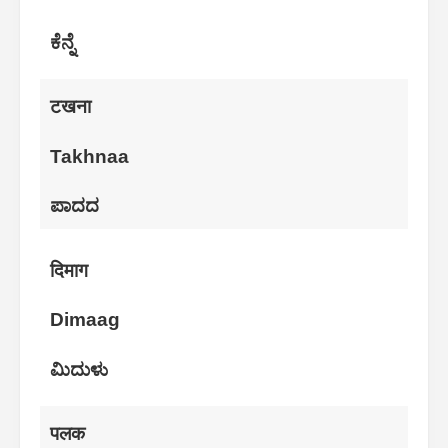
ಕೆನ್ನೆ
टखना
Takhnaa
ಪಾದದ
दिमाग
Dimaag
ಮಿದುಳು
पलक