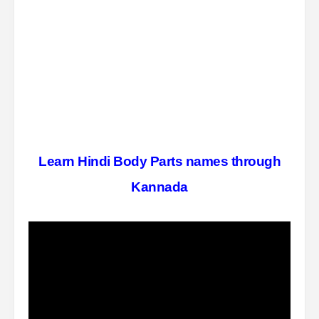
Learn Hindi Body Parts names through
Kannada