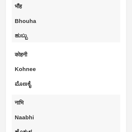
भौंह
Bhouha
ಹುಬ್ಬು
कोहनी
Kohnee
ಮೊಣಕೈ
नाभि
Naabhi
ಹೊಕ್ಕುಳ