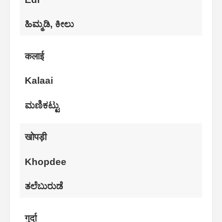
ಹಿಮ್ಮಡಿ, ಕೀಲು
कलाई
Kalaai
ಮಣಿಕಟ್ಟು
खोपड़ी
Khopdee
ತಲೆಬುರುಡೆ
गुर्दा