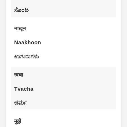
ಸೊಂಟ
नाखून
Naakhoon
ಉಗುರುಗಳು
त्वचा
Tvacha
ಚರ್ಮ
मुठ्ठी