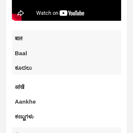
बाल
Baal
ಕೂದಲು
आंखें
Aankhe
ಕಣ್ಣುಗಳು