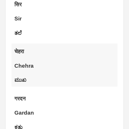
सिर
Sir
ತಲೆ
चेहरा
Chehra
ಮುಖ
गरदन
Gardan
ಕತ್ತು