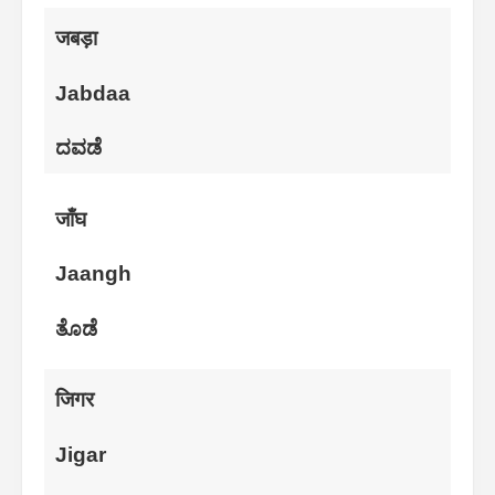
जबड़ा
Jabdaa
ದವಡೆ
जाँघ
Jaangh
ತೊಡೆ
जिगर
Jigar