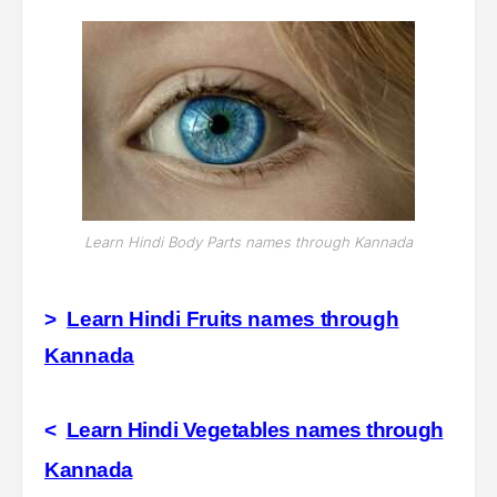
Learn Hindi Body Parts names through Kannada
>
Learn Hindi Fruits names through
Kannada
<
Learn Hindi Vegetables names through
Kannada