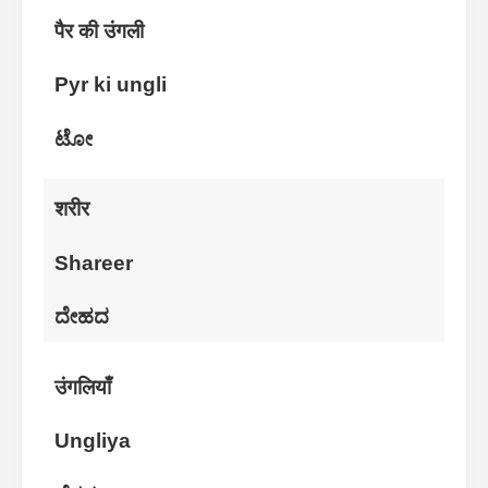
पैर की उंगली
Pyr ki ungli
ಟೋ
शरीर
Shareer
ದೇಹದ
उंगलियाँ
Ungliya