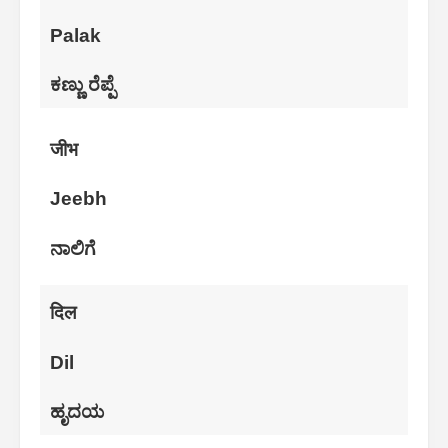
Palak
ಕಣ್ಣು ರೆಪ್ಪೆ
जीभ
Jeebh
ನಾಲಿಗೆ
दिल
Dil
ಹೃದಯ