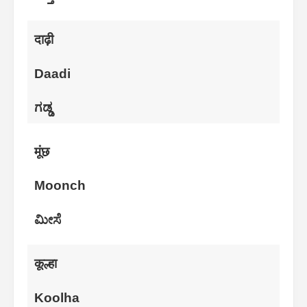
दाढ़ी
Daadi
ಗಡ್ಡ
मूंछ
Moonch
ಮೀಸೆ
कूल्हा
Koolha