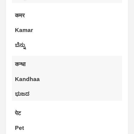
कमर
Kamar
ಬೆನ್ನು
कन्धा
Kandhaa
ಭುಜದ
पेट
Pet