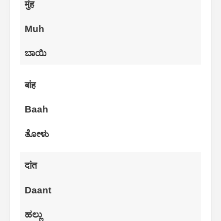
मुंह
Muh
ಬಾಯಿ
बांह
Baah
ತೋಳು
दांत
Daant
ಹಲ್ಲು