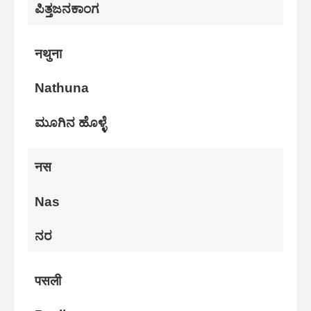
ಪಿತ್ತಜನಕಾಂಗ
नथुना
Nathuna
ಮೂಗಿನ ಹೊಳ್ಳೆ
नस
Nas
ನರ
पसली