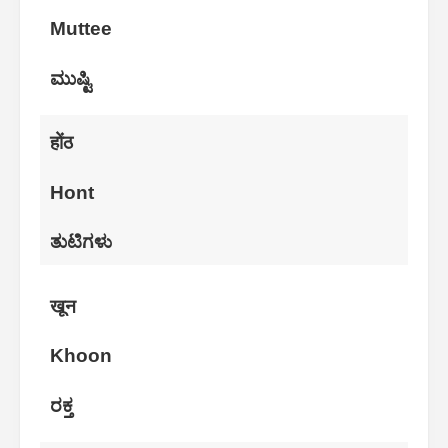
Muttee
ಮುಷ್ಟಿ
होंठ
Hont
ತುಟಿಗಳು
खून
Khoon
ರಕ್ತ