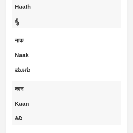
Haath
ಕೈ
नाक
Naak
ಮೂಗು
कान
Kaan
ಕಿವಿ