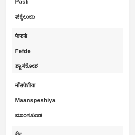
Pasli
ಪಕ್ಕೆಲುಬು
फेफडे
Fefde
ಶ್ವಾಸಕೋಶ
माँसपेशीया
Maanspeshiya
ಮಾಂಸಖಂಡ
रीढ़