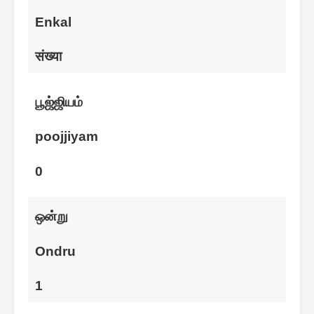
Enkal
संख्या
பூஜ்ஜியம்
poojjiyam
0
ஒன்று
Ondru
1