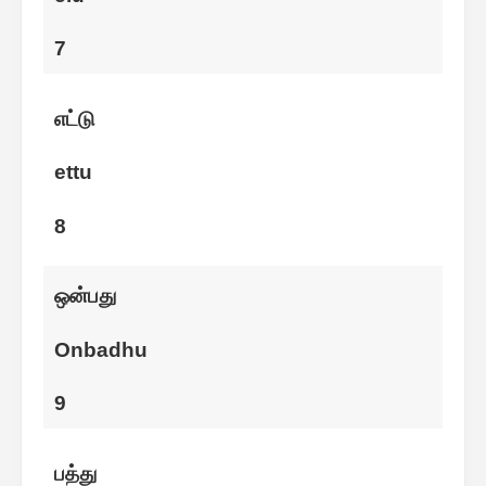
7
எட்டு
ettu
8
ஒன்பது
Onbadhu
9
பத்து