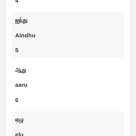
4
ஐந்து
Aindhu
5
ஆறு
aaru
6
ஏழு
elu