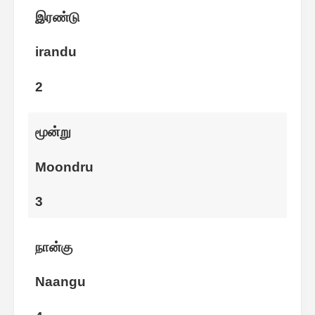
இரண்டு
irandu
2
மூன்று
Moondru
3
நான்கு
Naangu