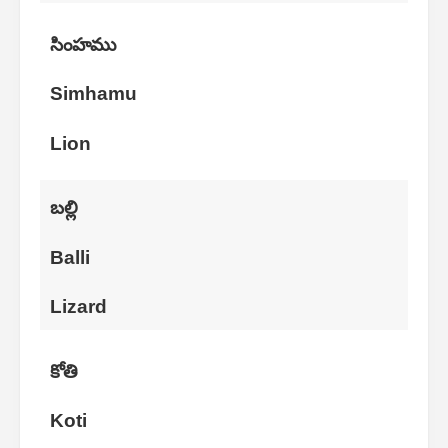
సింహము
Simhamu
Lion
బల్లి
Balli
Lizard
కోతి
Koti