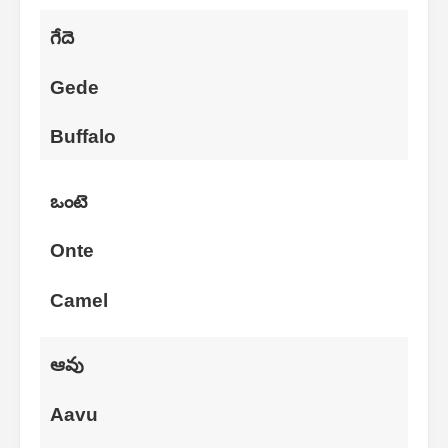
గేదె
Gede
Buffalo
ఒంటె
Onte
Camel
ఆవు
Aavu