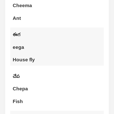
Cheema
Ant
ఈగ
eega
House fly
చేప
Chepa
Fish