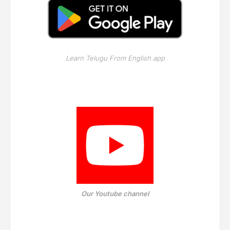
Learn Telugu From English app
Our Youtube channel