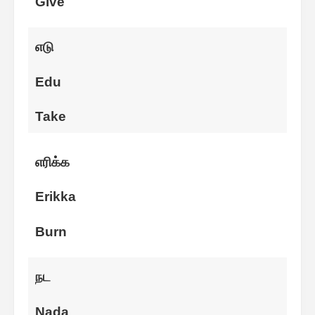
Give
எடு
Edu
Take
எரிக்க
Erikka
Burn
நட
Nada