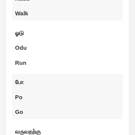
Walk
ஓடு
Odu
Run
போ
Po
Go
வருவதற்கு