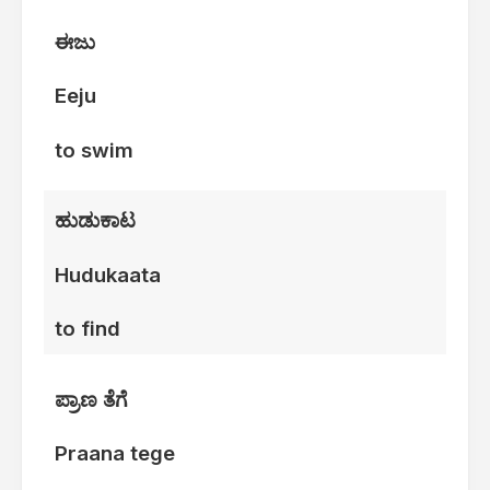
ಈಜು
Eeju
to swim
ಹುಡುಕಾಟ
Hudukaata
to find
ಪ್ರಾಣ ತೆಗೆ
Praana tege