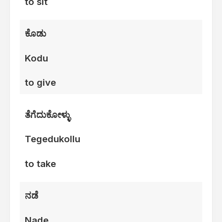
to sit
ಕೊಡು
Kodu
to give
ತೆಗೆದುಕೋಳ್ಳು
Tegedukollu
to take
ನಡೆ
Nade