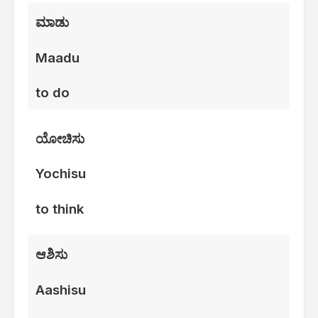
ಮಾಡು
Maadu
to do
ಯೋಚಿಸು
Yochisu
to think
ಆಶಿಸು
Aashisu