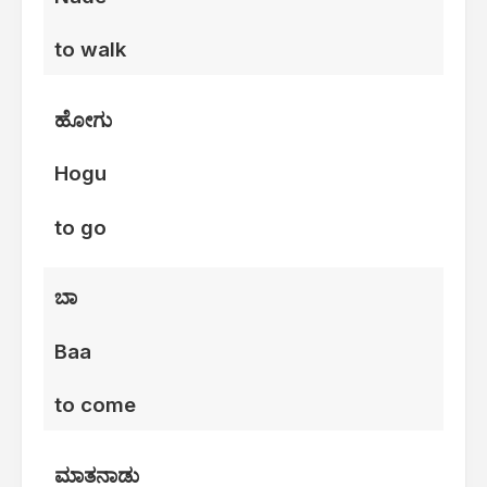
to walk
ಹೋಗು
Hogu
to go
ಬಾ
Baa
to come
ಮಾತನಾಡು