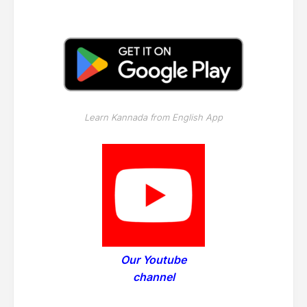
Learn Kannada from English App
Our Youtube
channel