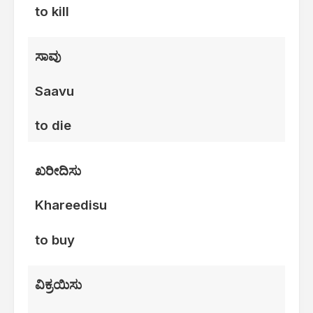
to kill
ಸಾವು
Saavu
to die
ಖರೀದಿಸು
Khareedisu
to buy
ವಿಕ್ರಯಿಸು